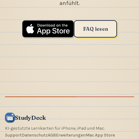
anfühlt.
FAQ lesen
StudyDeck
KI-gestützte Lernkarten für iPhone, iPad und Mac.
Support
Datenschutz
AGB
Erweiterungen
Mac App Store