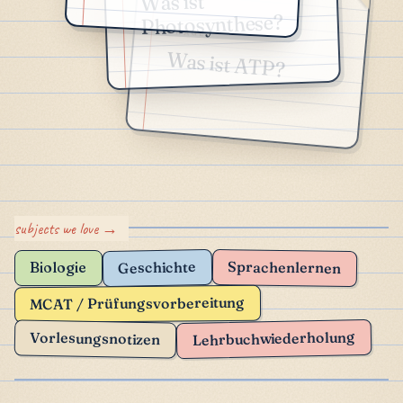
Was ist
Photosynthese?
FRAGE
Was ist ATP?
Sprachenlernen
Geschichte
Biologie
MCAT / Prüfungsvorbereitung
Lehrbuchwiederholung
Vorlesungsnotizen