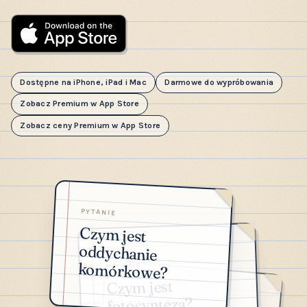
Dostępne na iPhone, iPad i Mac
Darmowe do wypróbowania
Zobacz Premium w App Store
Zobacz ceny Premium w App Store
PYTANIE
Czym jest
oddychanie
komórkowe?
PYTANIE
Czym jest
fotosynteza?