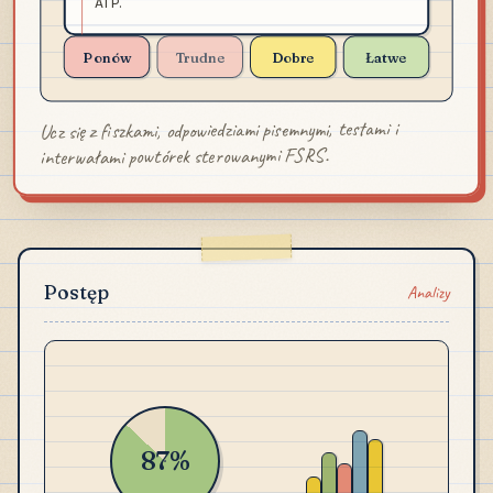
ATP.
Ponów
Trudne
Dobre
Łatwe
Ucz się z fiszkami, odpowiedziami pisemnymi, testami i
interwałami powtórek sterowanymi FSRS.
Postęp
Analizy
87%