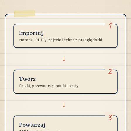
1
Importuj
Notatki, PDF-y, zdjęcia i tekst z przeglądarki
→
2
Twórz
Fiszki, przewodniki nauki i testy
→
3
Powtarzaj