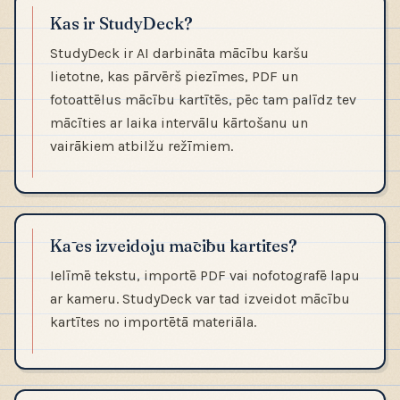
Kas ir StudyDeck?
StudyDeck ir AI darbināta mācību karšu
lietotne, kas pārvērš piezīmes, PDF un
fotoattēlus mācību kartītēs, pēc tam palīdz tev
mācīties ar laika intervālu kārtošanu un
vairākiem atbilžu režīmiem.
Kā es izveidoju mācību kartītes?
Ielīmē tekstu, importē PDF vai nofotografē lapu
ar kameru. StudyDeck var tad izveidot mācību
kartītes no importētā materiāla.