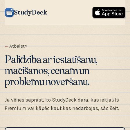
StudyDeck
Atbalsts
Palīdzība ar iestatīšanu,
mācīšanos, cenām un
problēmu novēršanu.
Ja vēlies saprast, ko StudyDeck dara, kas iekļauts
Premium vai kāpēc kaut kas nedarbojas, sāc šeit.