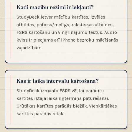
Kādi mācību režīmi ir iekļauti?
StudyDeck ietver mācību kartītes, izvēles
atbildes, patiess/melīgs, rakstiskas atbildes,
FSRS kārtošanu un vingrinājumu testus. Audio
kviss ir pieejams arī iPhone bezroku mācīšanās
vajadzībām.
Kas ir laika intervālu kārtošana?
StudyDeck izmanto FSRS v5, lai parādītu
kartītes īstajā laikā ilgtermiņa paturēšanai.
Grūtākas kartītes parādās biežāk. Vienkāršākas
kartītes parādās retāk.