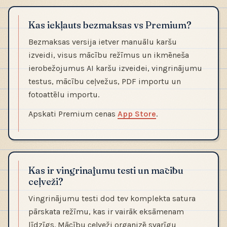
Kas iekļauts bezmaksas vs Premium?
Bezmaksas versija ietver manuālu karšu
izveidi, visus mācību režīmus un ikmēneša
ierobežojumus AI karšu izveidei, vingrinājumu
testus, mācību ceļvežus, PDF importu un
fotoattēlu importu.
Apskati Premium cenas
App Store
.
Kas ir vingrinājumu testi un mācību
ceļveži?
Vingrinājumu testi dod tev komplekta satura
pārskata režīmu, kas ir vairāk eksāmenam
līdzīgs. Mācību ceļveži organizē svarīgu