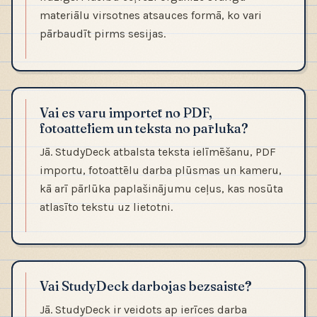
materiālu virsotnes atsauces formā, ko vari
pārbaudīt pirms sesijas.
Vai es varu importēt no PDF,
fotoattēliem un teksta no pārlūka?
Jā. StudyDeck atbalsta teksta ielīmēšanu, PDF
importu, fotoattēlu darba plūsmas un kameru,
kā arī pārlūka paplašinājumu ceļus, kas nosūta
atlasīto tekstu uz lietotni.
Vai StudyDeck darbojas bezsaistē?
Jā. StudyDeck ir veidots ap ierīces darba