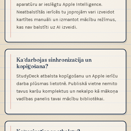
aparatūru ar ieslēgtu Apple Intelligence.
Neatbalstītās ierīcēs tu joprojām vari izveidot
kartītes manuāli un izmantot mācību režīmus,
kas nav balstīti uz AI izveidi.
Kā darbojas sinhronizācija un
kopīgošana?
StudyDeck atbalsta kopīgošanu un Apple ierīču
darba plūsmas lietotnē. Publiskā vietne nemito
tavus karšu komplektus un nekalpo kā mākoņa
vadības panelis tavai mācību bibliotēkai.