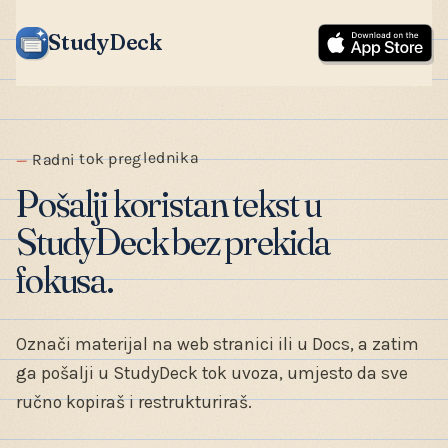
StudyDeck
Radni tok preglednika
Pošalji koristan tekst u
StudyDeck bez prekida
fokusa.
Označi materijal na web stranici ili u Docs, a zatim
ga pošalji u StudyDeck tok uvoza, umjesto da sve
ručno kopiraš i restrukturiraš.